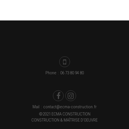
Phone
:
06 73 80 94 80
Mail
:
contact@ecma-construction.fr
©2021 ECMA CONSTRUCTION
CONSTRUCTION & MAÎTRISE D'OEUVRE