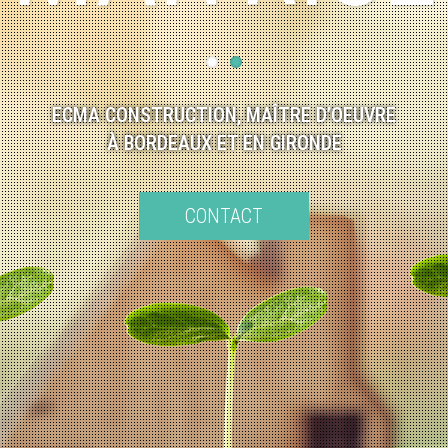
MAÎTRISÉ
ECMA CONSTRUCTION, MAÎTRE D’OEUVRE
À BORDEAUX ET EN GIRONDE
CONTACT
OTRE
PROJ