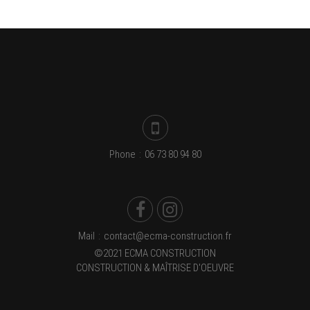
Phone
:
06 73 80 94 80
Mail
:
contact@ecma-construction.fr
©2021 ECMA CONSTRUCTION
CONSTRUCTION & MAÎTRISE D'OEUVRE